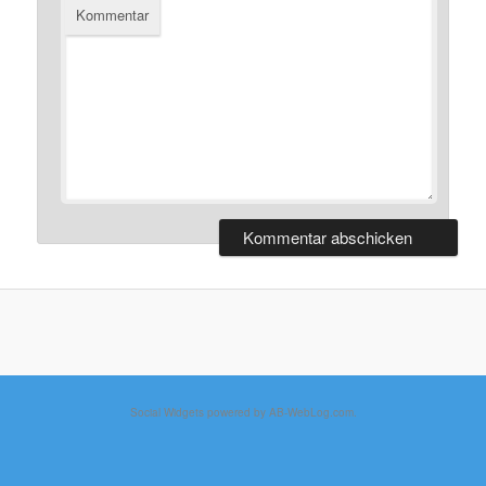
Kommentar
Social Widgets
powered by
AB-WebLog.com
.