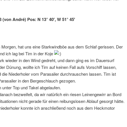
3 (von André) Pos: N 13° 40′, W 51° 45′
en Morgen, hat uns eine Starkwindböe aus dem Schlaf gerissen. Der
nd ich lag bei Tim in der Koje
ark wieder in den Wind gedreht, und dann ging es im Dauersurf
er Dünung, wollte ich Tim auf keinen Fall aufs Vorschiff lassen,
d die Niederholer vom Parasailer durchrauschen lassen. Tim ist
arasailer in den Bergeschlauch gezogen.
n unter Top und Takel abgelaufen.
nach bezweifelt, da wir natürlich ein riesen Leinengewirr an Bord
ituationen nicht gerade für einen reibungslosen Ablauf gesorgt hätte.
dniederholer konnte ich anschließend noch aus dem Heckmotor