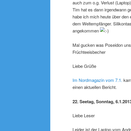
auch zum o.g. Verlust (Laptop)
Tim hat es dann irgendwann ge
habe ich mich heute über den
dem Weltempfänger. Silikontast
angekommen
Mal gucken was Poseidon uns d
Früchteeisbecher
Liebe Grüße
Im Nordmagazin vom 7.1.
kame
einen aktuellen Bericht.
22. Seetag, Sonntag, 6.1.2013
Liebe Leser
Leider ist der Laptop vom André