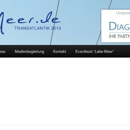
eos
Medienbegleitung
Kontakt
Eventboot “Lebe-Meer”
hseln
benteuer auf und unter Wasser