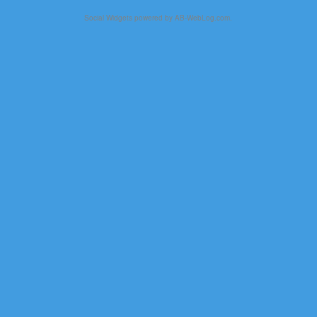
Social Widgets
powered by
AB-WebLog.com
.