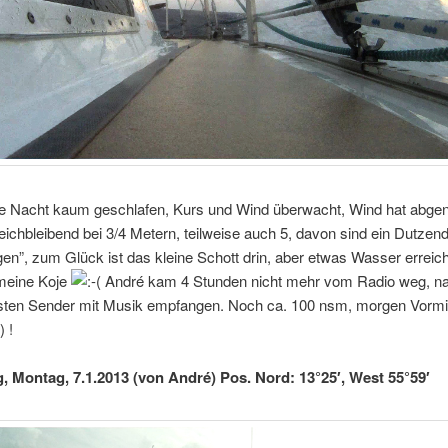
e Nacht kaum geschlafen, Kurs und Wind überwacht, Wind hat abg
ichbleibend bei 3/4 Metern, teilweise auch 5, davon sind ein Dutzen
gen”, zum Glück ist das kleine Schott drin, aber etwas Wasser erreic
meine Koje
André kam 4 Stunden nicht mehr vom Radio weg, 
rsten Sender mit Musik empfangen. Noch ca. 100 nsm, morgen Vormit
!
g, Montag, 7.1.2013 (von André) Pos. Nord: 13°25′, West 55°59′