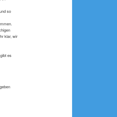
 und so
nommen.
chigen
r klar, wir
gibt es
 geben