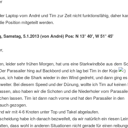
er
 der Laptop vom André und Tim zur Zeit nicht funktionsfähig, daher ka
die Position mitgeteilt werden.
g, Samstag, 5.1.2013 (von André) Pos: N 13° 40′, W 51° 45′
r,
n, leider sehr frühen Morgen, hat uns eine Starkwindböe aus dem Sc
Der Parasailer hing auf Backbord und ich lag bei Tim in der Koje
aus, ich habe die Shark wieder in den Wind gedreht, und dann ging es
weiter. Bei diesem Speed und der Dünung, wollte ich Tim auf keinen F
lassen, also haben wir die Schoten und die Niederholer vom Parasaile
hen lassen. Tim ist dann nach vorne und hat den Parasailer in den
auch gezogen.
d wir mit 4-6 Knoten unter Top und Takel abgelaufen.
cheidung habe ich danach bezweifelt, da wir natürlich ein riesen Lei
tten, dass wohl in anderen Situationen nicht gerade für einen reibun