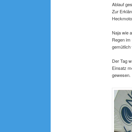
Ablauf ges
Zur Erklä
Heckmotor
Naja wie a
Regen im C
gemütlich 
Der Tag wa
Einsatz me
gewesen. (