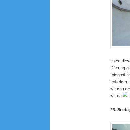
Habe dies
Dünung gle
“eingestie
trotzdem 
wir den e
wir da
23. Seeta