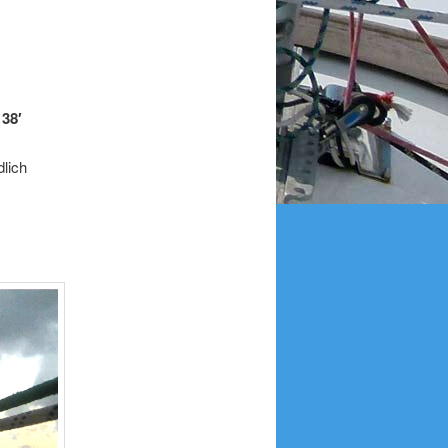
 38′
lich