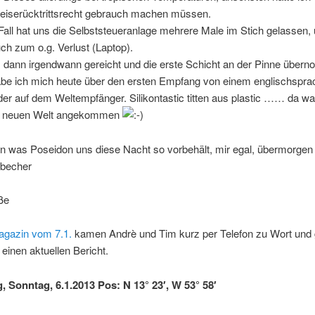
iserücktrittsrecht gebrauch machen müssen.
Fall hat uns die Selbststeueranlage mehrere Male im Stich gelassen,
h zum o.g. Verlust (Laptop).
s dann irgendwann gereicht und die erste Schicht an der Pinne über
abe ich mich heute über den ersten Empfang von einem englischspra
r auf dem Weltempfänger. Silikontastic titten aus plastic …… da wah
er neuen Welt angekommen
n was Poseidon uns diese Nacht so vorbehält, mir egal, übermorgen 
sbecher
ße
gazin vom 7.1.
kamen Andrè und Tim kurz per Telefon zu Wort und
 einen aktuellen Bericht.
g, Sonntag, 6.1.2013 Pos: N 13° 23′, W 53° 58′