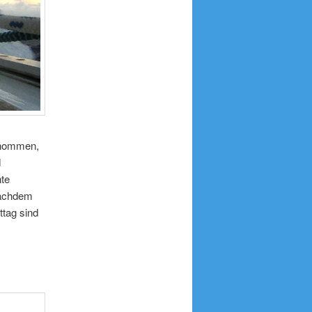
enommen,
d
hte
nachdem
tag sind