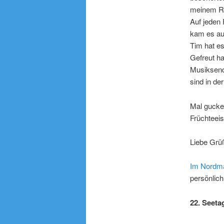
meinem Re
Auf jeden 
kam es auc
Tim hat e
Gefreut h
Musiksende
sind in d
Mal gucke
Früchteei
Liebe Grü
Im Nordma
persönlich
22. Seeta