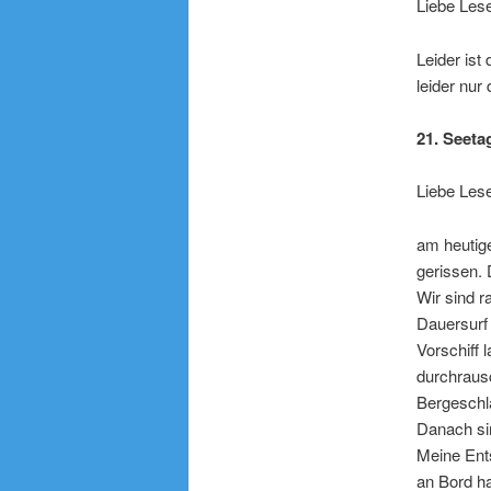
Liebe Les
Leider ist
leider nur 
21. Seeta
Liebe Lese
am heutige
gerissen. 
Wir sind r
Dauersurf 
Vorschiff 
durchrausc
Bergeschl
Danach sin
Meine Ents
an Bord ha