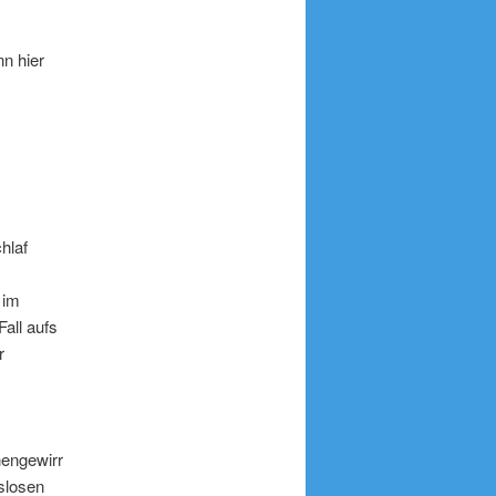
nn hier
hlaf
 im
all aufs
r
nengewirr
gslosen