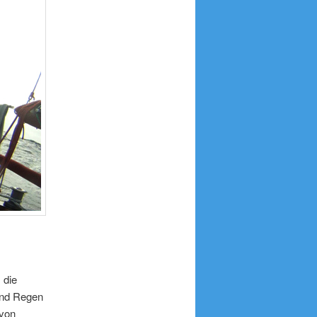
 die
und Regen
 von