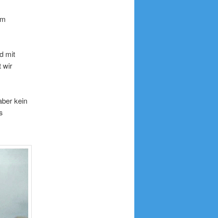
em
d mit
 wir
aber kein
s