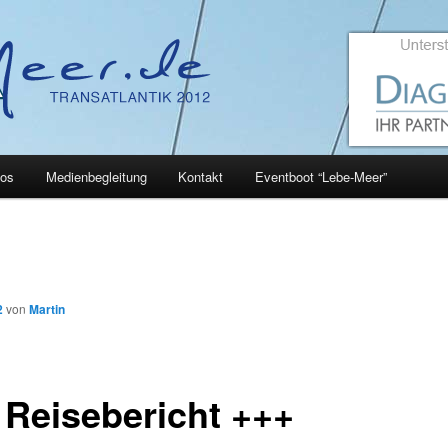
eos
Medienbegleitung
Kontakt
Eventboot “Lebe-Meer”
hseln
benteuer auf und unter Wasser
2
von
Martin
 Reisebericht +++