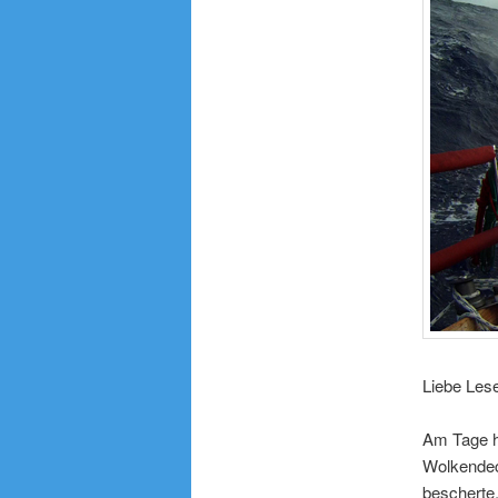
Liebe Les
Am Tage ha
Wolkendec
bescherte.