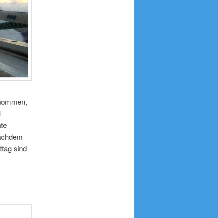
enommen,
d
hte
nachdem
tag sind