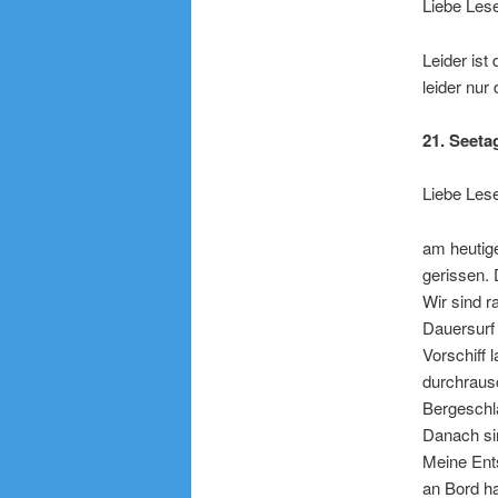
Liebe Les
Leider ist
leider nur 
21. Seeta
Liebe Lese
am heutige
gerissen. 
Wir sind r
Dauersurf 
Vorschiff 
durchrausc
Bergeschl
Danach sin
Meine Ents
an Bord ha