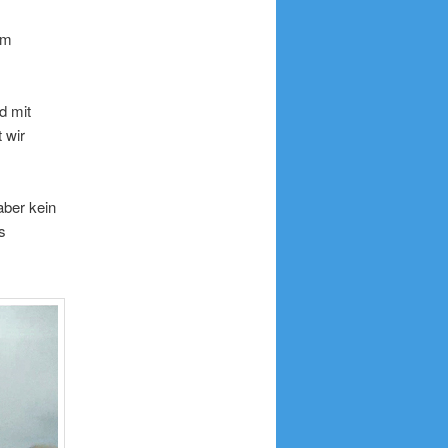
em
d mit
 wir
aber kein
s