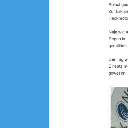
Ablauf ges
Zur Erklä
Heckmotor
Naja wie a
Regen im C
gemütlich 
Der Tag wa
Einsatz me
gewesen. (