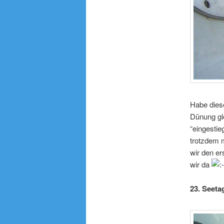
Habe dies
Dünung gle
“eingestie
trotzdem 
wir den e
wir da
23. Seeta