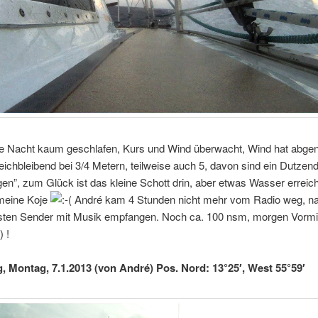
e Nacht kaum geschlafen, Kurs und Wind überwacht, Wind hat abg
ichbleibend bei 3/4 Metern, teilweise auch 5, davon sind ein Dutzen
gen”, zum Glück ist das kleine Schott drin, aber etwas Wasser erreic
meine Koje
André kam 4 Stunden nicht mehr vom Radio weg, 
rsten Sender mit Musik empfangen. Noch ca. 100 nsm, morgen Vormit
!
g, Montag, 7.1.2013 (von André) Pos. Nord: 13°25′, West 55°59′