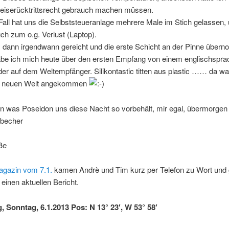
iserücktrittsrecht gebrauch machen müssen.
Fall hat uns die Selbststeueranlage mehrere Male im Stich gelassen,
h zum o.g. Verlust (Laptop).
s dann irgendwann gereicht und die erste Schicht an der Pinne über
abe ich mich heute über den ersten Empfang von einem englischspra
r auf dem Weltempfänger. Silikontastic titten aus plastic …… da wah
er neuen Welt angekommen
n was Poseidon uns diese Nacht so vorbehält, mir egal, übermorgen 
sbecher
ße
gazin vom 7.1.
kamen Andrè und Tim kurz per Telefon zu Wort und
 einen aktuellen Bericht.
g, Sonntag, 6.1.2013 Pos: N 13° 23′, W 53° 58′