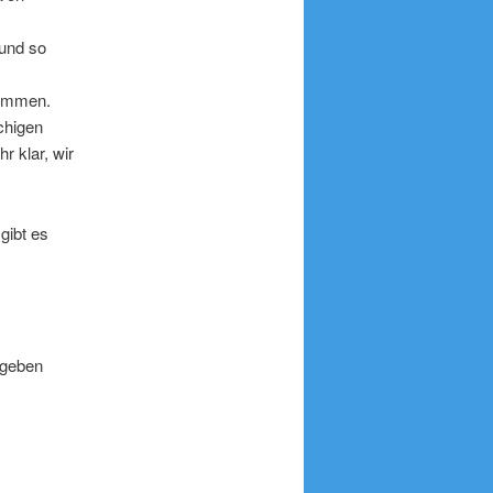
 und so
nommen.
chigen
r klar, wir
gibt es
 geben