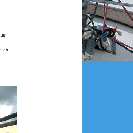
 38′
lich