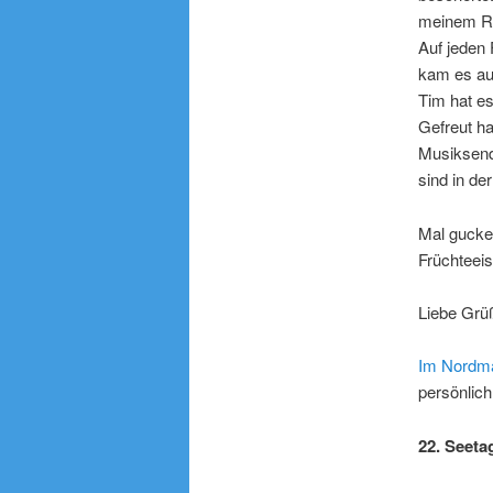
meinem Re
Auf jeden 
kam es auc
Tim hat e
Gefreut h
Musiksende
sind in d
Mal gucke
Früchteei
Liebe Grü
Im Nordma
persönlich
22. Seeta