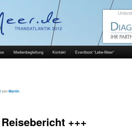
eos
Medienbegleitung
Kontakt
Eventboot “Lebe-Meer”
hseln
benteuer auf und unter Wasser
2
von
Martin
 Reisebericht +++