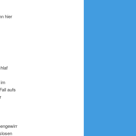
nn hier
hlaf
 im
all aufs
r
nengewirr
gslosen