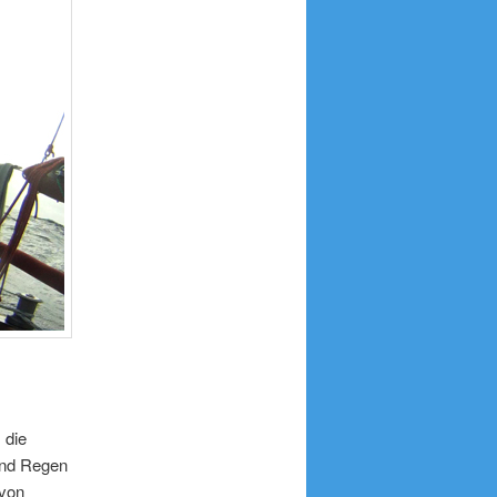
 die
und Regen
 von