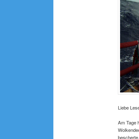
Liebe Les
Am Tage ha
Wolkendec
bescherte.