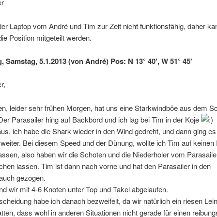
er
 der Laptop vom André und Tim zur Zeit nicht funktionsfähig, daher ka
die Position mitgeteilt werden.
g, Samstag, 5.1.2013 (von André) Pos: N 13° 40′, W 51° 45′
r,
n, leider sehr frühen Morgen, hat uns eine Starkwindböe aus dem Sc
Der Parasailer hing auf Backbord und ich lag bei Tim in der Koje
aus, ich habe die Shark wieder in den Wind gedreht, und dann ging es
weiter. Bei diesem Speed und der Dünung, wollte ich Tim auf keinen F
lassen, also haben wir die Schoten und die Niederholer vom Parasaile
hen lassen. Tim ist dann nach vorne und hat den Parasailer in den
auch gezogen.
d wir mit 4-6 Knoten unter Top und Takel abgelaufen.
cheidung habe ich danach bezweifelt, da wir natürlich ein riesen Lei
tten, dass wohl in anderen Situationen nicht gerade für einen reibun